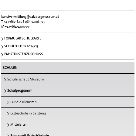
kunstvermittlung@salzburgmuseum.at
T +43-662-62 08 08-722 od. 723
M +43-664-4100993
FORMULAR SCHULKARTE
SCHULFOLDER 2024/25
FAHRTKOSTENZUSCHUSS
SCHULEN
Schule schaut Museum
Schulprogramm
Für die Kleinsten
Erzbischöfe in Salzburg
Mittelalter
Römerzeit & Archäologie